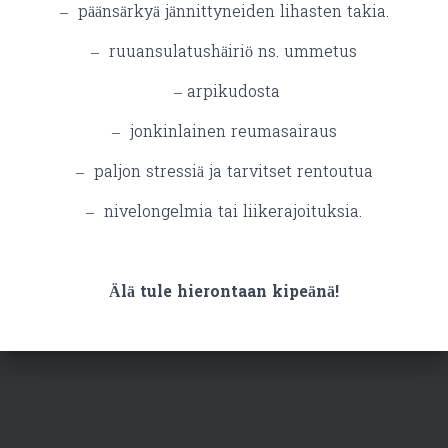
– päänsärkyä jännittyneiden lihasten takia.
– ruuansulatushäiriö ns. ummetus
– arpikudosta
– jonkinlainen reumasairaus
– paljon stressiä ja tarvitset rentoutua
– nivelongelmia tai liikerajoituksia.
Älä tule hierontaan kipeänä!