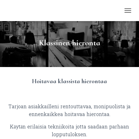
NAVIG
Klassinen hieronta
Hoitavaa klassista hierontaa
Tarjoan asiakkailleni rentouttavaa, monipuolista ja
ennenkaikkea hoitavaa hierontaa.
Käytän erilaisia tekniikoita jotta saadaan parhaan
lopputuloksen.