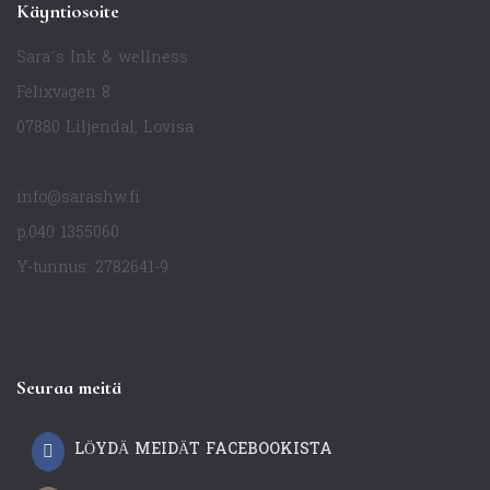
Käyntiosoite
Sara´s Ink & wellness
Felixvägen 8
07880 Liljendal, Lovisa
info@sarashw.fi
p.040 1355060
Y-tunnus: 2782641-9
Seuraa meitä
LÖYDÄ MEIDÄT FACEBOOKISTA