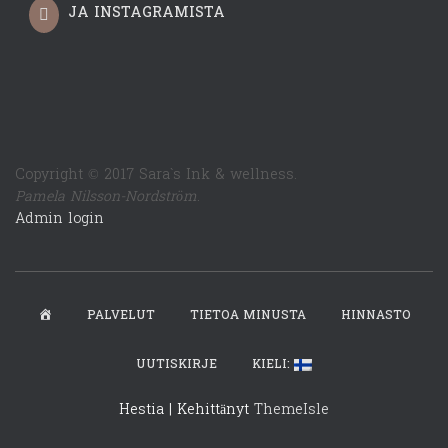
JA INSTAGRAMISTA
Copyright © 2017 Sara`s Ink & wellness.
Pamela Nilsson-Nordström
.
Admin login
E
PALVELUT
TIETOA MINUSTA
HINNASTO
T
U
UUTISKIRJE
KIELI:
S
I
Hestia | Kehittänyt
ThemeIsle
V
U